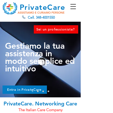
Private
Care
ASSISTI
AMO
E CURI
AMO
PERSONE
Cell.
348-4001550
Sei un professionista?
Gestiamo la tua
assistenza in
modo semplice ed
intuitivo
Entra in PrivateCare
PrivateCare. Networking Care
The Italian Care Company