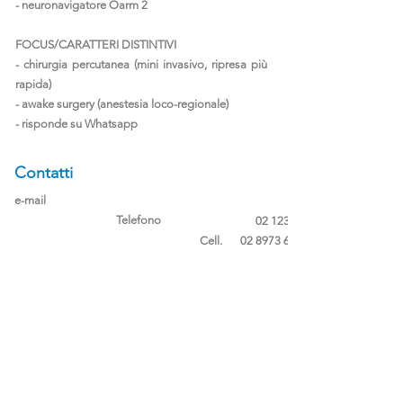
- neuronavigatore Oarm 2
FOCUS/CARATTERI DISTINTIVI
- chirurgia percutanea (mini invasivo, ripresa più
rapida)
- awake surgery (anestesia loco-regionale)
- risponde su Whatsapp
Contatti
e-mail
Telefono
02 1234 1234
Cell.
02 8973 6261