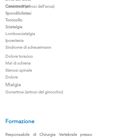
Cervicoartrosi
Coxartrosi (artrosi dell'anca)
Spondilolistesi
Torcicollo
Sciatalgia
Lombosciatalgia
Ipoestesia
Sindrome di scheuermann
Dolore toracico
Mal di schiena
Stenosi spinale
Dolore
Mialgia
Gonartrosi (artrosi del ginocchio)
Formazione
Responsabile di Chirurgia Vertebrale presso