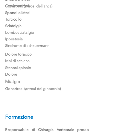
Cervicoartrosi
Coxartrosi (artrosi dell'anca)
Spondilolistesi
Torcicollo
Sciatalgia
Lombosciatalgia
Ipoestesia
Sindrome di scheuermann
Dolore toracico
Mal di schiena
Stenosi spinale
Dolore
Mialgia
Gonartrosi (artrosi del ginocchio)
Formazione
Responsabile di Chirurgia Vertebrale presso