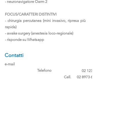
- neuronavigatore Oarm 2
FOCUS/CARATTERI DISTINTIVI
- chirurgia percutanea (mini invasivo, ripresa più
rapida)
- awake surgery (anestesia loco-regionale)
- risponde su Whatsapp
Contatti
e-mail
Telefono
02 1234 1234
Cell.
02 8973 6261