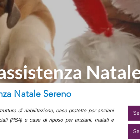
 assistenza Natal
enza Natale Sereno
rutture di riabilitazione, case protette per anziani
Serv
ziali (RSA) e case di riposo per anziani, malati e
Serv