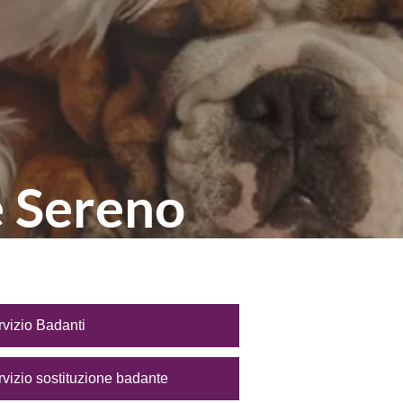
e Sereno
izio Badanti
izio sostituzione badante