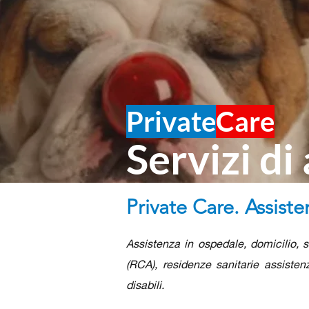
Private
Care
Servizi di
Private Care. Assist
Assistenza in ospedale, domicilio, st
(RCA), residenze sanitarie assisten
disabili.