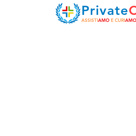
Private
ASSISTI
AMO
E CURI
AM